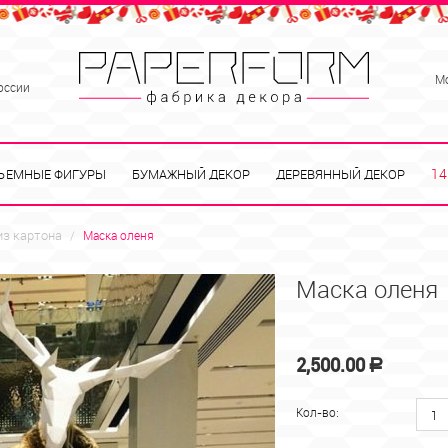
М
оссии
14
ЪЕМНЫЕ ФИГУРЫ
БУМАЖНЫЙ ДЕКОР
ДЕРЕВЯННЫЙ ДЕКОР
из картона
/
Маска оленя
Маска оленя
2,500.00
Р
Кол-во: