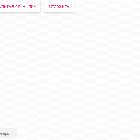
упить в один клик
Отложить
овары