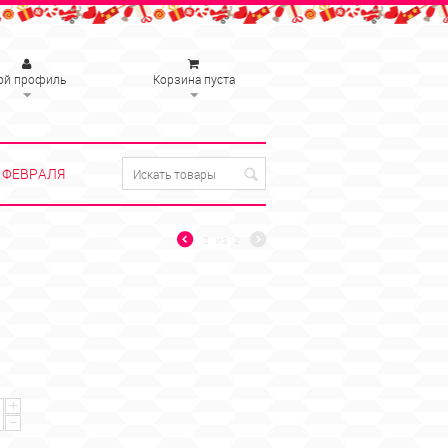
ой профиль
Корзина пуста
 ФЕВРАЛЯ
2
из
2
+
−