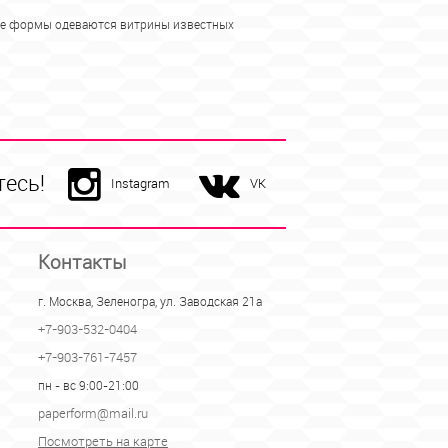
вые формы одеваются витрины известных
есь!
Instagram
VK
Контакты
г. Москва, Зеленогра, ул. Заводская 21а
+7-903-532-0404
+7-903-761-7457
пн - вс 9:00-21:00
paperform@mail.ru
Посмотреть на карте